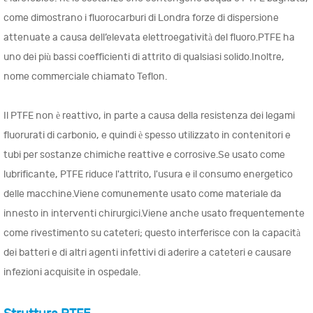
come dimostrano i fluorocarburi di Londra forze di dispersione
attenuate a causa dell’elevata elettroegatività del fluoro.PTFE ha
uno dei più bassi coefficienti di attrito di qualsiasi solido.Inoltre,
nome commerciale chiamato Teflon.
Il PTFE non è reattivo, in parte a causa della resistenza dei legami
fluorurati di carbonio, e quindi è spesso utilizzato in contenitori e
tubi per sostanze chimiche reattive e corrosive.Se usato come
lubrificante, PTFE riduce l'attrito, l'usura e il consumo energetico
delle macchine.Viene comunemente usato come materiale da
innesto in interventi chirurgici.Viene anche usato frequentemente
come rivestimento su cateteri; questo interferisce con la capacità
dei batteri e di altri agenti infettivi di aderire a cateteri e causare
infezioni acquisite in ospedale.