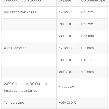
Conductor Construction
30pipes
D0.08mm/pipe
Insulation thickness
120VDC
0.10mm
300VDC
0.15mm
600VDC
0.25mm
Wire Diameter
120VDC
0.70mm
300VDC
0.80mm
600VDC
1.00mm
20℃ Conductor DC Current
150Ω /km
Insulation resistance
Temperature
-65~250℃