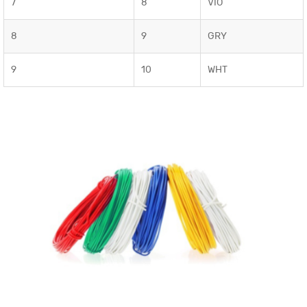
7
8
VIO
8
9
GRY
9
10
WHT