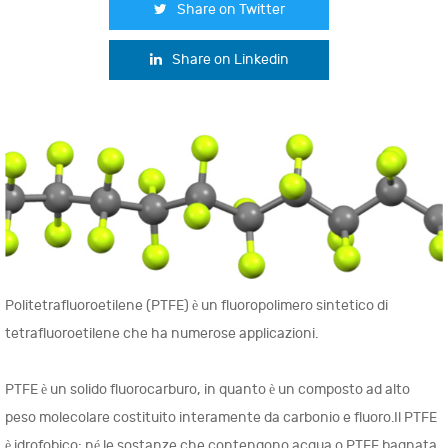
Share on Twitter
Share on Linkedin
Politetrafluoroetilene (PTFE) è un fluoropolimero sintetico di
tetrafluoroetilene che ha numerose applicazioni.
PTFE è un solido fluorocarburo, in quanto è un composto ad alto
peso molecolare costituito interamente da carbonio e fluoro.Il PTFE
è idrofobico: né le sostanze che contengono acqua o PTFE bagnata,