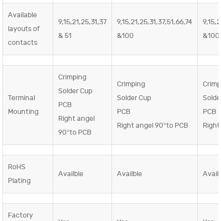
Available
9,15,21,25,31,37
9,15,21,25,31,37,51,66,74
9,15,2
layouts of
& 51
&100
&100
contacts
Crimping
Crimping
Crimp
Solder Cup
Terminal
Solder Cup
Solde
PCB
Mounting
PCB
PCB
Right angel
Right angel 90°to PCB
Right
90°to PCB
RoHS
Availble
Availble
Avail
Plating
Factory