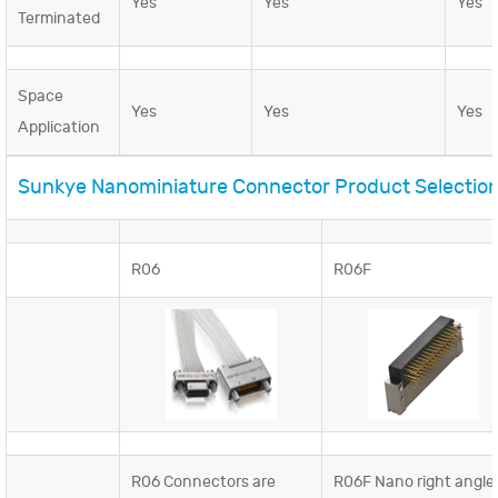
Yes
Yes
Yes
Terminated
Space
Yes
Yes
Yes
Application
Sunkye Nanominiature Connector Product Selection
R06
R06F
R06 Connectors are
R06F Nano right angle