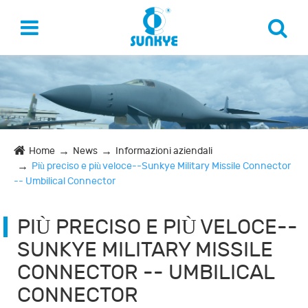
Home
News
Informazioni aziendali
Più preciso e più veloce--Sunkye Military Missile Connector
-- Umbilical Connector
PIÙ PRECISO E PIÙ VELOCE--
SUNKYE MILITARY MISSILE
CONNECTOR -- UMBILICAL
CONNECTOR