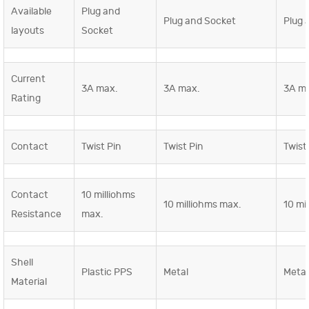
Available
Plug and
Plug and Socket
Plug 
layouts
Socket
Current
3A max.
3A max.
3A m
Rating
Contact
Twist Pin
Twist Pin
Twist
Contact
10 milliohms
10 milliohms max.
10 mi
Resistance
max.
Shell
Plastic PPS
Metal
Metal
Material