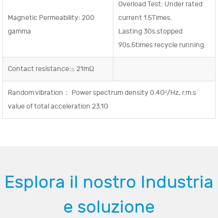
Overload Test: Under rated
Magnetic Permeability: 200
current 1.5Times.
gamma
Lasting 30s.stopped
90s.5times recycle running.
Contact resistance:≤ 21mΩ
Random vibration： Power spectrum density 0.4G²/Hz, r.m.s
value of total acceleration 23.1G
Esplora il nostro Industria
e soluzione