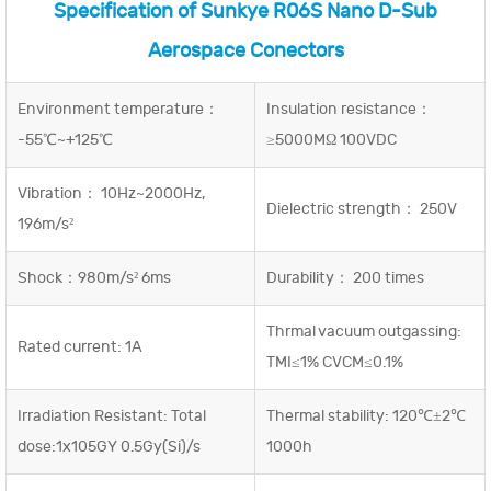
Specification of Sunkye R06S Nano D-Sub
Aerospace Conectors
Environment temperature：
Insulation resistance：
-55℃~+125℃
≥5000MΩ 100VDC
Vibration： 10Hz~2000Hz,
Dielectric strength： 250V
196m/s²
Shock：980m/s² 6ms
Durability： 200 times
Thrmal vacuum outgassing:
Rated current: 1A
TMI≤1% CVCM≤0.1%
Irradiation Resistant: Total
Thermal stability: 120℃±2℃
dose:1x105GY 0.5Gy(Si)/s
1000h